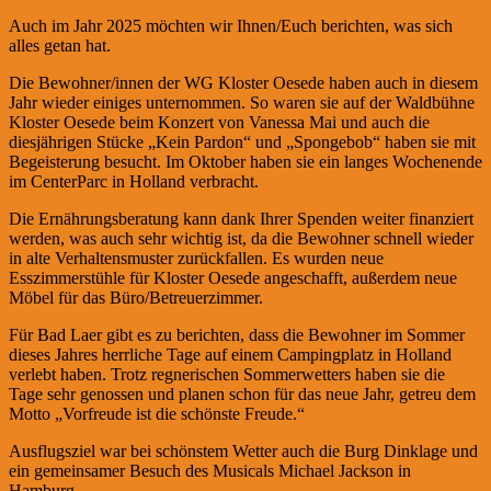
Auch im Jahr 2025 möchten wir Ihnen/Euch berichten, was sich
alles getan hat.
Die Bewohner/innen der WG Kloster Oesede haben auch in diesem
Jahr wieder einiges unternommen. So waren sie auf der Waldbühne
Kloster Oesede beim Konzert von Vanessa Mai und auch die
diesjährigen Stücke „Kein Pardon“ und „Spongebob“ haben sie mit
Begeisterung besucht. Im Oktober haben sie ein langes Wochenende
im CenterParc in Holland verbracht.
Die Ernährungsberatung kann dank Ihrer Spenden weiter finanziert
werden, was auch sehr wichtig ist, da die Bewohner schnell wieder
in alte Verhaltensmuster zurückfallen. Es wurden neue
Esszimmerstühle für Kloster Oesede angeschafft, außerdem neue
Möbel für das Büro/Betreuerzimmer.
Für Bad Laer gibt es zu berichten, dass die Bewohner im Sommer
dieses Jahres herrliche Tage auf einem Campingplatz in Holland
verlebt haben. Trotz regnerischen Sommerwetters haben sie die
Tage sehr genossen und planen schon für das neue Jahr, getreu dem
Motto „Vorfreude ist die schönste Freude.“
Ausflugsziel war bei schönstem Wetter auch die Burg Dinklage und
ein gemeinsamer Besuch des Musicals Michael Jackson in
Hamburg.