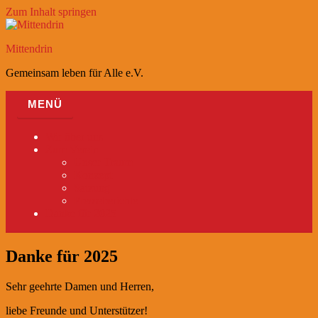
Zum Inhalt springen
Mittendrin
Gemeinsam leben für Alle e.V.
MENÜ
Wir über uns
Zum Verein
Unser Traum
Konzept
Satzung
Presseberichte
Danke für 2025
Danke für 2025
Sehr geehrte Damen und Herren,
liebe Freunde und Unterstützer!