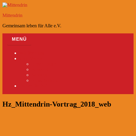
Zum
Inhalt
Mittendrin
springen
Gemeinsam leben für Alle e.V.
MENÜ
Wir über uns
Zum Verein
Unser Traum
Konzept
Satzung
Presseberichte
Danke für 2025
Hz_Mittendrin-Vortrag_2018_web